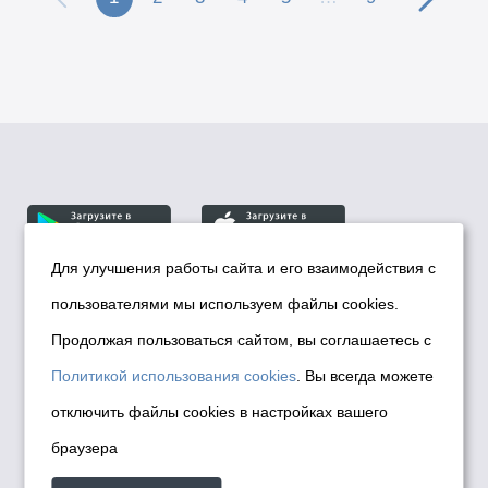
Для улучшения работы сайта и его взаимодействия с
пользователями мы используем файлы cookies.
© Департамент информационной политики мэрии
города Новосибирска, 2026
Продолжая пользоваться сайтом, вы соглашаетесь с
Политика использования Cookies
Политикой использования cookies
. Вы всегда можете
Политика по обработке персональных
отключить файлы cookies в настройках вашего
данных в информационных системах
браузера
мэрии города Новосибирска