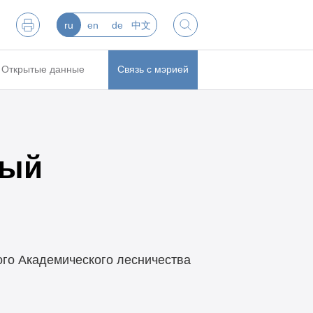
ru
en
de
中文
Открытые данные
Связь с мэрией
ный
го Академического лесничества