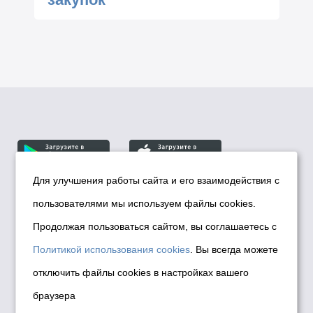
Для улучшения работы сайта и его взаимодействия с
пользователями мы используем файлы cookies.
© Департамент информационной политики мэрии
города Новосибирска, 2026
Продолжая пользоваться сайтом, вы соглашаетесь с
Политика использования Cookies
Политикой использования cookies
. Вы всегда можете
Политика по обработке персональных
отключить файлы cookies в настройках вашего
данных в информационных системах
браузера
мэрии города Новосибирска