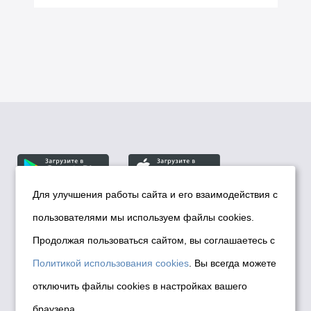
Для улучшения работы сайта и его взаимодействия с
пользователями мы используем файлы cookies.
© Департамент информационной политики мэрии
города Новосибирска, 2026
Продолжая пользоваться сайтом, вы соглашаетесь с
Политика использования Cookies
Политикой использования cookies
. Вы всегда можете
Политика по обработке персональных
отключить файлы cookies в настройках вашего
данных в информационных системах
браузера