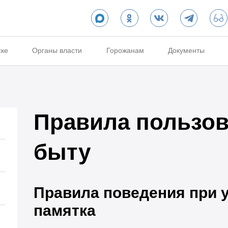
ске
Органы власти
Горожанам
Документы
Правила пользов
быту
Правила поведения при у
памятка