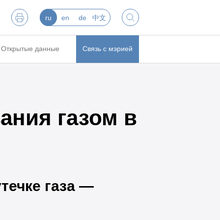
ru
en
de
中文
Открытые данные
Связь с мэрией
ания газом в
течке газа —