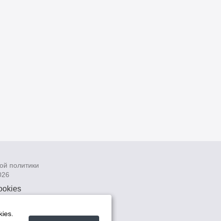
ой политики
026
ookies
рсональных
 системах
ies.
а