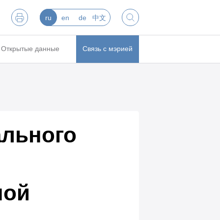
ru
en
de
中文
Открытые данные
Связь с мэрией
ального
ной