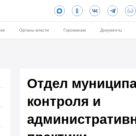
ске
Органы власти
Горожанам
Документы
Отдел муницип
контроля и
административ