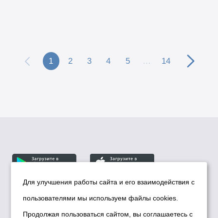
1
2
3
4
5
…
14
Для улучшения работы сайта и его взаимодействия с
пользователями мы используем файлы cookies.
© Департамент информационной политики мэрии
города Новосибирска, 2026
Продолжая пользоваться сайтом, вы соглашаетесь с