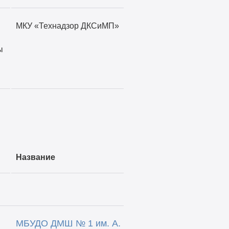
МКУ «Технадзор ДКСиМП»
ы
Название
МБУДО ДМШ № 1 им. А.