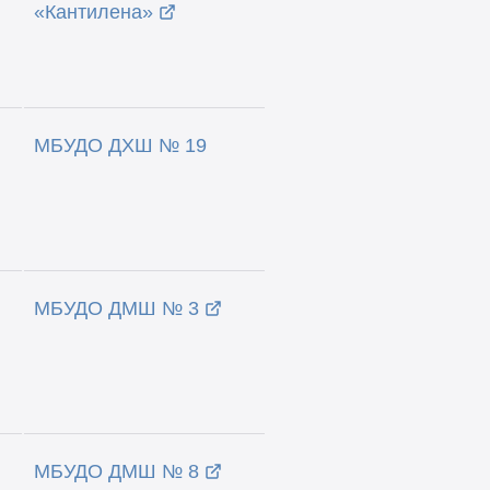
«Кантилена»
МБУДО ДХШ № 19
МБУДО ДМШ № 3
МБУДО ДМШ № 8