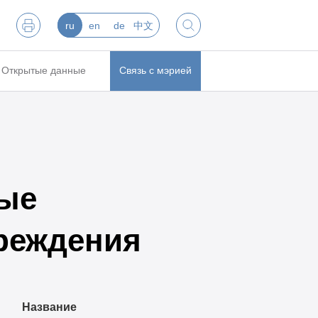
ru
en
de
中文
Открытые данные
Связь с мэрией
ые
реждения
Название