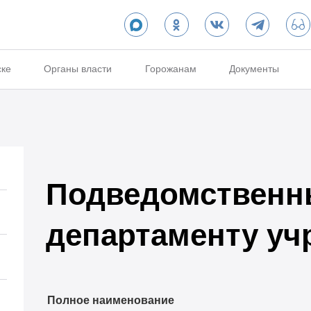
ске
Органы власти
Горожанам
Документы
Подведомственн
департаменту уч
Полное наименование