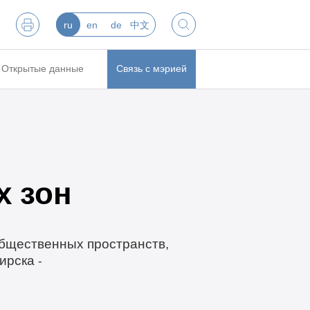
ru
en
de
中文
Открытые данные
Связь с мэрией
х зон
бщественных пространств,
ирска
-