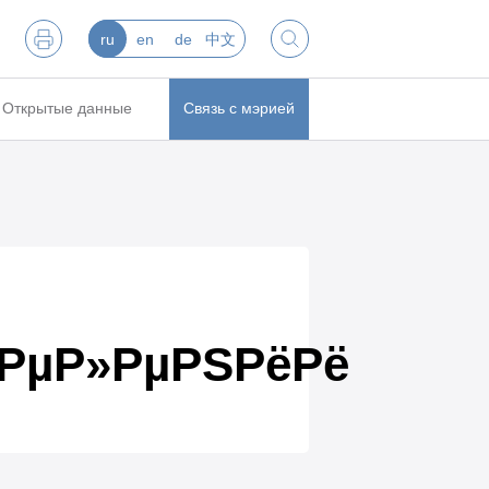
ru
en
de
中文
Открытые данные
Связь с мэрией
ґРµР»РµРЅРёРё