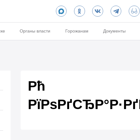
ске
Органы власти
Горожанам
Документы
Рћ
РїРѕРґСЂР°Р·Р