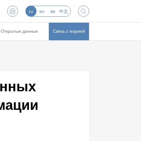
ru
en
de
中文
Открытые данные
Связь с мэрией
енных
мации