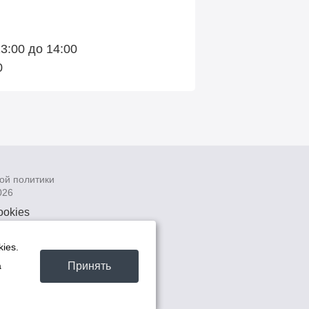
3:00 до 14:00
0
ой политики
026
ookies
рсональных
 системах
ies.
а
Принять
а
та -