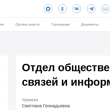
ске
Органы власти
Горожанам
Документы
Отдел обществ
связей и инфор
Чумаева
Светлана Геннадьевна