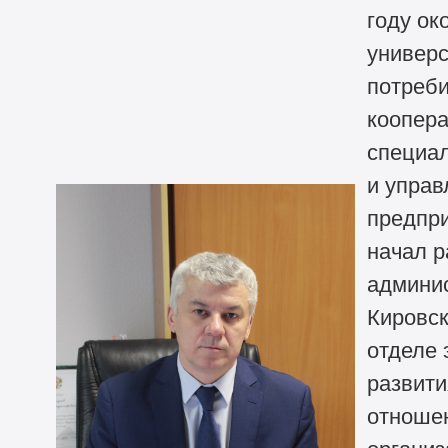
году ок
универс
потреби
коопера
специал
и управ
предпри
начал р
админи
Кировск
отделе 
развити
отношен