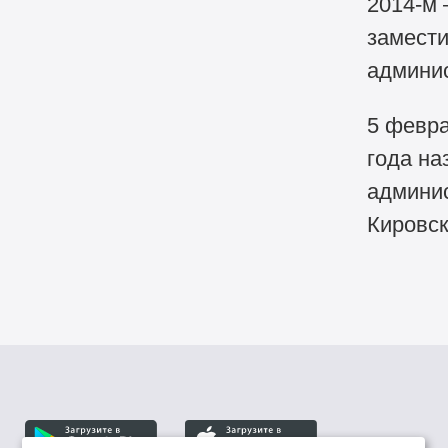
2014-м
замест
админи
5 февра
года на
админи
Кировск