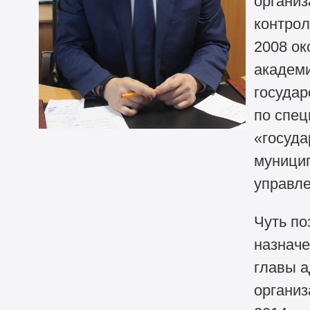
организ
контрол
2008 ок
академ
государ
по спец
«госуда
муници
управле
Чуть по
назначе
главы а
организ