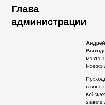
Глава
администрации
Андрей
Выход
марта 1
Новосиб
Проход
в воен
войсках
звание 