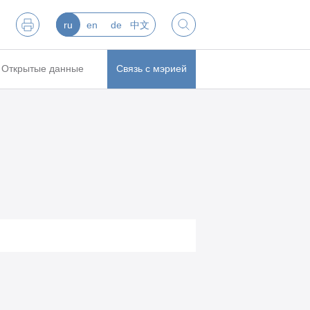
ru
en
de
中文
Открытые данные
Связь с мэрией