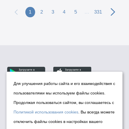
1
2
3
4
5
…
331
Для улучшения работы сайта и его взаимодействия с
пользователями мы используем файлы cookies.
© Департамент информационной политики мэрии
города Новосибирска, 2026
Продолжая пользоваться сайтом, вы соглашаетесь с
Политика использования Cookies
Политикой использования cookies
. Вы всегда можете
Политика по обработке персональных
отключить файлы cookies в настройках вашего
данных в информационных системах