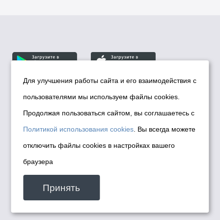
Для улучшения работы сайта и его взаимодействия с
пользователями мы используем файлы cookies.
© Департамент информационной политики мэрии
города Новосибирска, 2026
Продолжая пользоваться сайтом, вы соглашаетесь с
Политика использования Cookies
Политикой использования cookies
. Вы всегда можете
Политика по обработке персональных
отключить файлы cookies в настройках вашего
данных в информационных системах
браузера
мэрии города Новосибирска
Техническая поддержка сайта -
Принять
malinchukvl@mail.ru