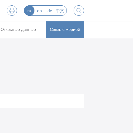
ru
en
de
中文
Открытые данные
Связь с мэрией