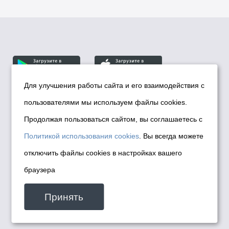
Для улучшения работы сайта и его взаимодействия с
пользователями мы используем файлы cookies.
© Департамент информационной политики мэрии
города Новосибирска, 2026
Продолжая пользоваться сайтом, вы соглашаетесь с
Политика использования Cookies
Политикой использования cookies
. Вы всегда можете
Политика по обработке персональных
отключить файлы cookies в настройках вашего
данных в информационных системах
браузера
мэрии города Новосибирска
Техническая поддержка сайта -
Принять
malinchukvl@mail.ru