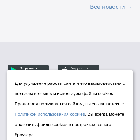
Все новости
Для улучшения работы сайта и его взаимодействия с
пользователями мы используем файлы cookies.
© Департамент информационной политики мэрии
города Новосибирска, 2026
Продолжая пользоваться сайтом, вы соглашаетесь с
Политика использования Cookies
Политикой использования cookies
. Вы всегда можете
Политика по обработке персональных
отключить файлы cookies в настройках вашего
данных в информационных системах
браузера
мэрии города Новосибирска