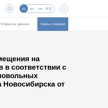
ru
en
de
中文
Открытые данные
Связь с мэрией
мещения на
 в соответствии с
амовольных
а Новосибирска от