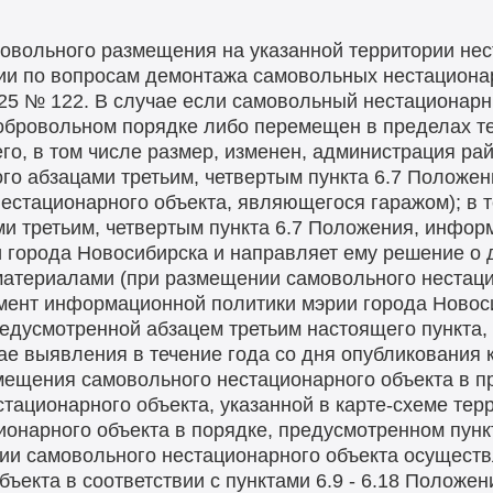
овольного размещения на указанной территории нес
ии по вопросам демонтажа самовольных нестациона
025 № 122. В случае если самовольный нестационарн
добровольном порядке либо перемещен в пределах т
го, в том числе размер, изменен, администрация рай
го абзацами третьим, четвертым пункта 6.7 Положен
естационарного объекта, являющегося гаражом); в т
ми третьим, четвертым пункта 6.7 Положения, инфор
 города Новосибирска и направляет ему решение о 
материалами (при размещении самовольного нестаци
ент информационной политики мэрии города Новоси
едусмотренной абзацем третьим настоящего пункта,
ае выявления в течение года со дня опубликования 
мещения самовольного нестационарного объекта в п
тационарного объекта, указанной в карте-схеме терр
онарного объекта в порядке, предусмотренном пунк
нии самовольного нестационарного объекта осущест
ъекта в соответствии с пунктами 6.9 - 6.18 Положе