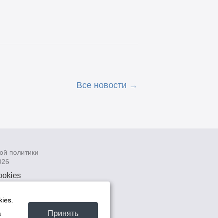
Все новости
ой политики
026
ookies
рсональных
 системах
ies.
а
Принять
а