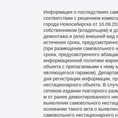
Информация о последствиях сам
соответствии с решением комисс
города Новосибирска от 10.09.2
собственником (владельцем) в 
демонтажа и (или) внешний вид е
истечения срока, предусмотренно
(при размещении самовольного н
срока, предусмотренного абзаца
информационной политики мэрии
объекта с прилагаемыми к нему 
являющегося гаражом). Департам
дня регистрации информации, пр
нестационарного объекта. В случ
сетевом издании повторного раз
м от ранее демонтированного нес
выявлении самовольного нестаци
основании такого акта о выявле
самовольного нестационарного об