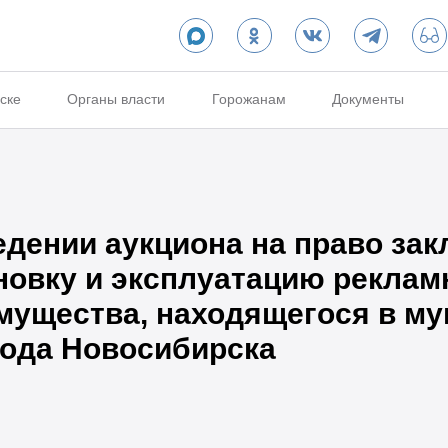
ске
Органы власти
Горожанам
Документы
едении аукциона на право за
новку и эксплуатацию реклам
мущества, находящегося в м
рода Новосибирска