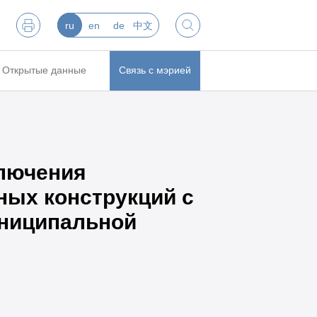
ru
en
de
中文
Открытые данные
Связь с мэрией
ключения
ных конструкций с
униципальной