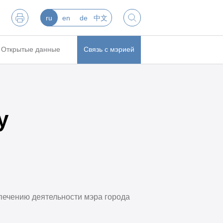
ru
en
de
中文
Открытые данные
Связь с мэрией
у
печению деятельности мэра города