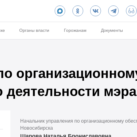
ске
Органы власти
Горожанам
Документы
по организационном
 деятельности мэра
Начальник управления по организационному обес
Новосибирска
Шарова Наталья Брониславовна