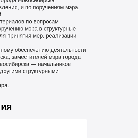
города Новосибирска
ления, и по поручениям мэра.
.
атериалов по вопросам
оручению мэра в структурные
ля принятия мер, реализации
нному обеспечению деятельности
ска, заместителей мэра города
овосибирска — начальников
 другими структурными
эра.
ния