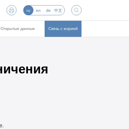
ru
en
de
中文
Открытые данные
Связь с мэрией
ничения
е.