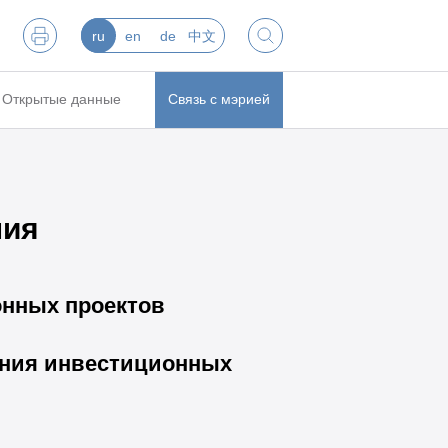
ru
en
de
中文
Открытые данные
Связь с мэрией
ния
нных проектов
ения инвестиционных