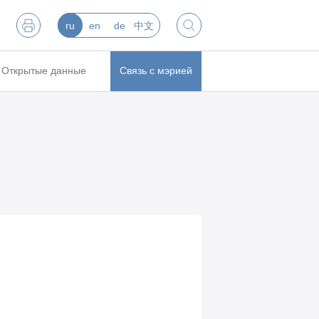
ru
en
de
中文
Открытые данные
Связь с мэрией