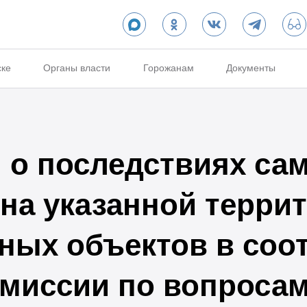
ске
Органы власти
Горожанам
Документы
о последствиях са
на указанной терри
ных объектов в соот
миссии по вопроса