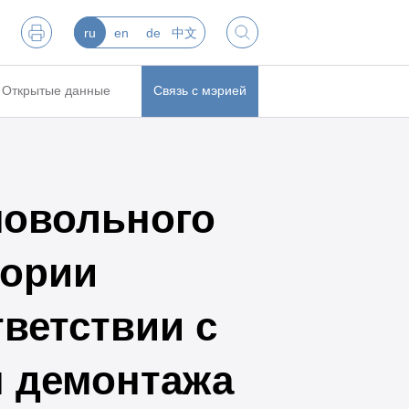
ru
en
de
中文
Открытые данные
Связь с мэрией
мовольного
тории
ветствии с
м демонтажа