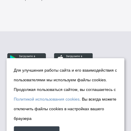
Для улучшения работы сайта и его взаимодействия с
пользователями мы используем файлы cookies.
© Департамент информационной политики мэрии
города Новосибирска, 2026
Продолжая пользоваться сайтом, вы соглашаетесь с
Политика использования Cookies
Политикой использования cookies
. Вы всегда можете
Политика по обработке персональных
отключить файлы cookies в настройках вашего
данных в информационных системах
браузера
мэрии города Новосибирска
Техническая поддержка сайта -