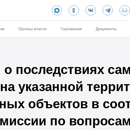
ске
Органы власти
Горожанам
Документы
о последствиях са
на указанной терри
ных объектов в соот
миссии по вопроса