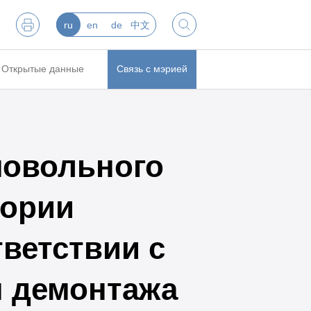
ru
en
de
中文
Открытые данные
Связь с мэрией
мовольного
тории
ветствии с
м демонтажа