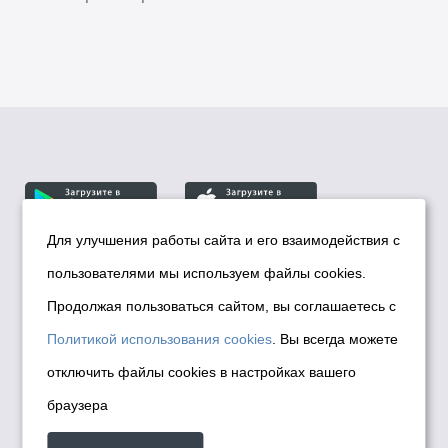
Для улучшения работы сайта и его взаимодействия с
пользователями мы используем файлы cookies.
© Департамент информационной политики мэрии
города Новосибирска, 2026
Продолжая пользоваться сайтом, вы соглашаетесь с
Политика использования Cookies
Политикой использования cookies
. Вы всегда можете
Политика по обработке персональных
отключить файлы cookies в настройках вашего
данных в информационных системах
браузера
мэрии города Новосибирска
Техническая поддержка сайта -