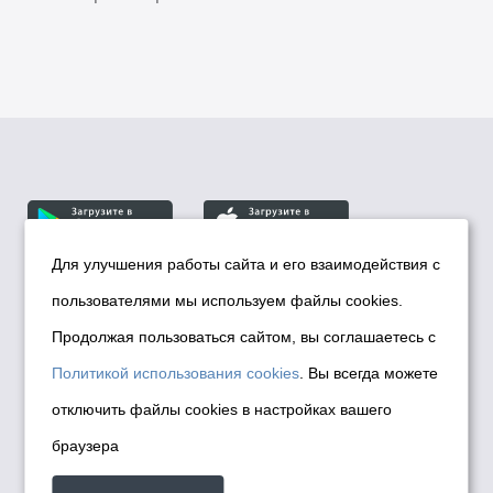
Для улучшения работы сайта и его взаимодействия с
пользователями мы используем файлы cookies.
© Департамент информационной политики мэрии
города Новосибирска, 2026
Продолжая пользоваться сайтом, вы соглашаетесь с
Политика использования Cookies
Политикой использования cookies
. Вы всегда можете
Политика по обработке персональных
отключить файлы cookies в настройках вашего
данных в информационных системах
браузера
мэрии города Новосибирска
Техническая поддержка сайта -