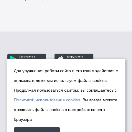
Для улучшения работы сайта и его взаимодействия с
пользователями мы используем файлы cookies.
© Департамент информационной политики мэрии
города Новосибирска, 2026
Продолжая пользоваться сайтом, вы соглашаетесь с
Политика использования Cookies
Политикой использования cookies
. Вы всегда можете
Политика по обработке персональных
отключить файлы cookies в настройках вашего
данных в информационных системах
браузера
мэрии города Новосибирска
Техническая поддержка сайта -