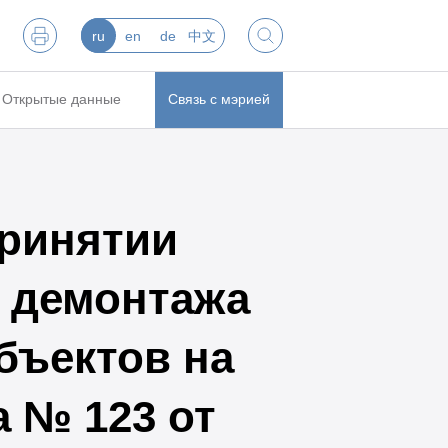
ru
en
de
中文
Открытые данные
Связь с мэрией
ринятии
 демонтажа
бъектов на
 № 123 от