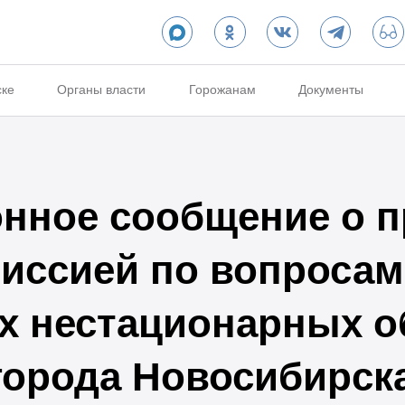
ске
Органы власти
Горожанам
Документы
нное сообщение о п
иссией по вопросам
 нестационарных о
города Новосибирска