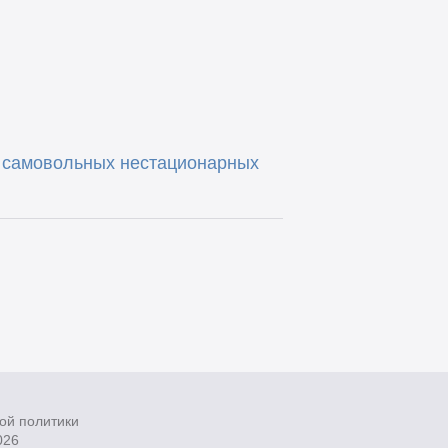
 самовольных нестационарных
ой политики
026