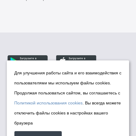
Для улучшения работы сайта и его взаимодействия с
пользователями мы используем файлы cookies.
© Департамент информационной политики мэрии
города Новосибирска, 2026
Продолжая пользоваться сайтом, вы соглашаетесь с
Политика использования Cookies
Политикой использования cookies
. Вы всегда можете
Политика по обработке персональных
отключить файлы cookies в настройках вашего
данных в информационных системах
браузера
мэрии города Новосибирска
Техническая поддержка сайта -