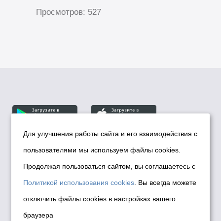
Просмотров: 527
Для улучшения работы сайта и его взаимодействия с
пользователями мы используем файлы cookies.
© Департамент информационной политики мэрии
города Новосибирска, 2026
Продолжая пользоваться сайтом, вы соглашаетесь с
Политика использования Cookies
Политикой использования cookies
. Вы всегда можете
Политика по обработке персональных
отключить файлы cookies в настройках вашего
данных в информационных системах
браузера
мэрии города Новосибирска