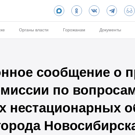
ске
Органы власти
Горожанам
Документы
нное сообщение о п
омиссии по вопроса
 нестационарных о
города Новосибирска