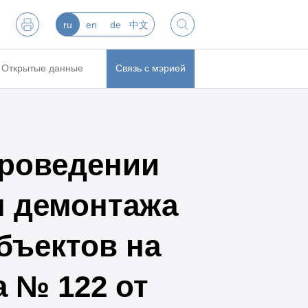
ru
en
de
中文
Открытые данные
Связь с мэрией
роведении
м демонтажа
бъектов на
 № 122 от