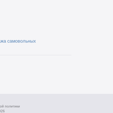
ажа самовольных
ой политики
026