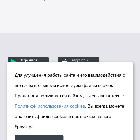
Для улучшения работы сайта и его взаимодействия с
пользователями мы используем файлы cookies.
© Департамент информационной политики мэрии
города Новосибирска, 2026
Продолжая пользоваться сайтом, вы соглашаетесь с
Политика использования Cookies
Политикой использования cookies
. Вы всегда можете
Политика по обработке персональных
отключить файлы cookies в настройках вашего
данных в информационных системах
браузера
мэрии города Новосибирска
Техническая поддержка сайта -