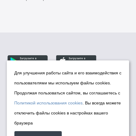
Для улучшения работы сайта и его взаимодействия с
пользователями мы используем файлы cookies.
© Департамент информационной политики мэрии
города Новосибирска, 2026
Продолжая пользоваться сайтом, вы соглашаетесь с
Политика использования Cookies
Политикой использования cookies
. Вы всегда можете
Политика по обработке персональных
отключить файлы cookies в настройках вашего
данных в информационных системах
браузера
мэрии города Новосибирска
Техническая поддержка сайта -