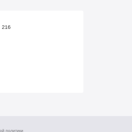
. 216
ой политики