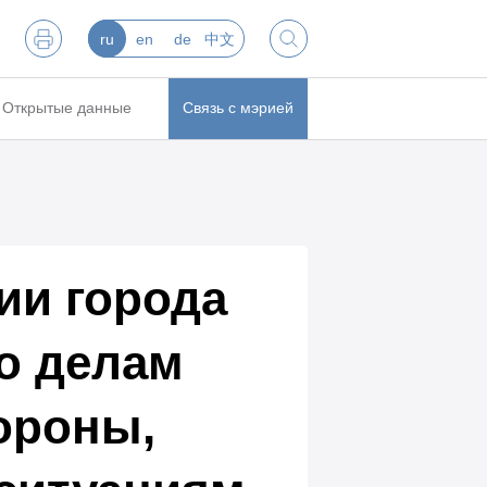
ru
en
de
中文
Открытые данные
Связь с мэрией
ии города
о делам
ороны,