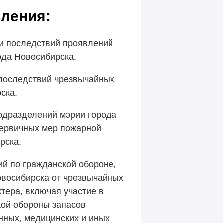
ления:
ии последствий проявлений
ода Новосибирска.
 последствий чрезвычайных
ска.
одразделений мэрии города
первичных мер пожарной
рска.
й по гражданской обороне,
овосибирска от чрезвычайных
ктера, включая участие в
кой обороны запасов
нных, медицинских и иных