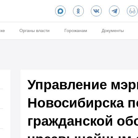
ске
Органы власти
Горожанам
Документы
Управление мэр
Новосибирска п
гражданской об