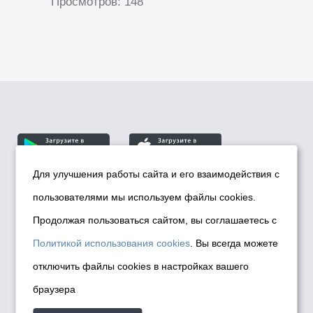
Просмотров: 148
Для улучшения работы сайта и его взаимодействия с
пользователями мы используем файлы cookies.
© Департамент информационной политики мэрии
города Новосибирска, 2026
Продолжая пользоваться сайтом, вы соглашаетесь с
Политика использования Cookies
Политикой использования cookies
. Вы всегда можете
Политика по обработке персональных
отключить файлы cookies в настройках вашего
данных в информационных системах
браузера
мэрии города Новосибирска