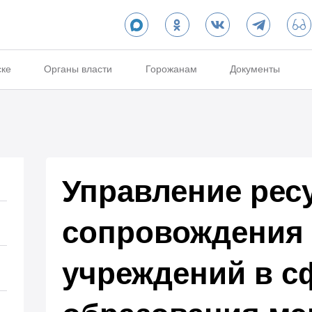
ске
Органы власти
Горожанам
Документы
Управление рес
сопровождения
учреждений в с