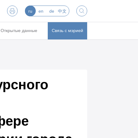
ru
en
de
中文
Открытые данные
Связь с мэрией
урсного
фере