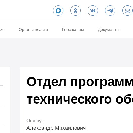
ске
Органы власти
Горожанам
Документы
Отдел программ
технического о
Онищук
Александр Михайлович