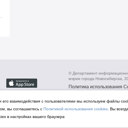
© Департамент информационн
мэрии города Новосибирска, 2
Политика использования C
Политика по обработке пе
данных в информационных
и его взаимодействия с пользователями мы используем файлы cook
мэрии города Новосибирск
ом, вы соглашаетесь с
Политикой использования cookies
. Вы всегд
Техническая поддержка сай
ies в настройках вашего браузера
malinchukvl@mail.ru