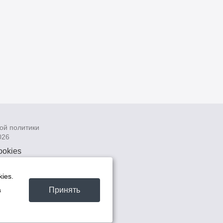
ой политики
026
ookies
рсональных
 системах
ies.
а
Принять
а
та -