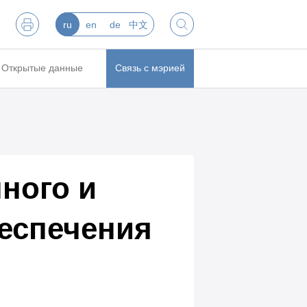
ru
en
de
中文
Открытые данные
Связь с мэрией
ного и
беспечения