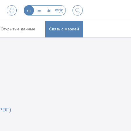
ru
en
de
中文
Открытые данные
Связь с мэрией
 PDF)