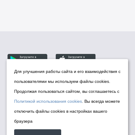
Для улучшения работы сайта и его взаимодействия с
пользователями мы используем файлы cookies.
© Департамент информационной политики мэрии
города Новосибирска, 2026
Продолжая пользоваться сайтом, вы соглашаетесь с
Политика использования Cookies
Политикой использования cookies
. Вы всегда можете
Политика по обработке персональных
отключить файлы cookies в настройках вашего
данных в информационных системах
браузера
мэрии города Новосибирска
Техническая поддержка сайта -