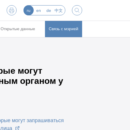
ru
en
de
中文
Открытые данные
Связь с мэрией
рые могут
ным органом у
орые могут запрашиваться
 лица