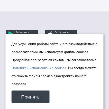
Для улучшения работы сайта и его взаимодействия с
пользователями мы используем файлы cookies.
© Департамент информационной политики мэрии
города Новосибирска, 2026
Продолжая пользоваться сайтом, вы соглашаетесь с
Политика использования Cookies
Политикой использования cookies
. Вы всегда можете
Политика по обработке персональных
отключить файлы cookies в настройках вашего
данных в информационных системах
браузера
мэрии города Новосибирска
Техническая поддержка сайта -
Принять
malinchukvl@mail.ru