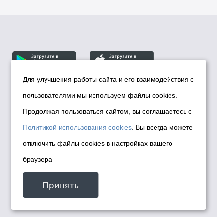
Для улучшения работы сайта и его взаимодействия с
пользователями мы используем файлы cookies.
© Департамент информационной политики мэрии
города Новосибирска, 2026
Продолжая пользоваться сайтом, вы соглашаетесь с
Политика использования Cookies
Политикой использования cookies
. Вы всегда можете
Политика по обработке персональных
отключить файлы cookies в настройках вашего
данных в информационных системах
браузера
мэрии города Новосибирска
Техническая поддержка сайта -
Принять
malinchukvl@mail.ru