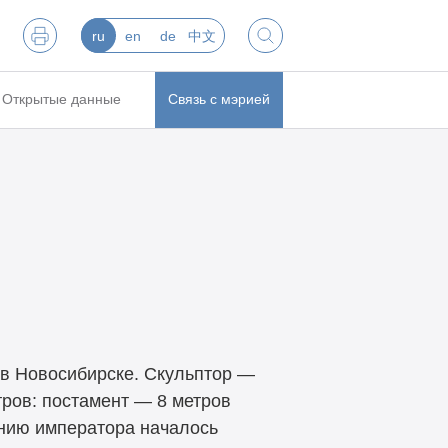
ru
en
de
中文
Открытые данные
Связь с мэрией
 в Новосибирске. Скульптор —
ров: постамент — 8 метров
ению императора началось