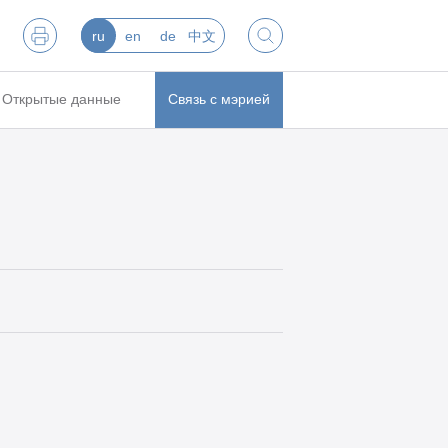
ru
en
de
中文
Открытые данные
Связь с мэрией