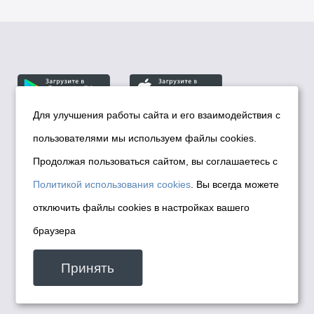
Для улучшения работы сайта и его взаимодействия с
пользователями мы используем файлы cookies.
© Департамент информационной политики мэрии
города Новосибирска, 2026
Продолжая пользоваться сайтом, вы соглашаетесь с
Политика использования Cookies
Политикой использования cookies
. Вы всегда можете
Политика по обработке персональных
отключить файлы cookies в настройках вашего
данных в информационных системах
браузера
мэрии города Новосибирска
Техническая поддержка сайта -
Принять
malinchukvl@mail.ru