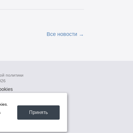
Все новости
ой политики
026
ookies
рсональных
 системах
ies.
а
Принять
а
та -