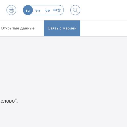
ru
en
de
中文
Открытые данные
Связь с мэрией
слово".