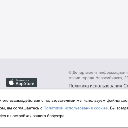
© Департамент информационн
мэрии города Новосибирска, 2
Политика использования C
Политика по обработке пе
данных в информационных
и его взаимодействия с пользователями мы используем файлы cook
мэрии города Новосибирск
ом, вы соглашаетесь с
Политикой использования cookies
. Вы всегд
Техническая поддержка сай
ies в настройках вашего браузера
malinchukvl@mail.ru