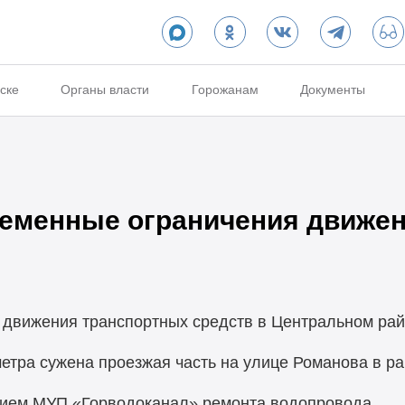
ске
Органы власти
Горожанам
Документы
еменные ограничения движе
 движения транспортных средств в Центральном рай
 метра сужена проезжая часть на улице Романова в 
нием МУП «Горводоканал» ремонта водопровода.