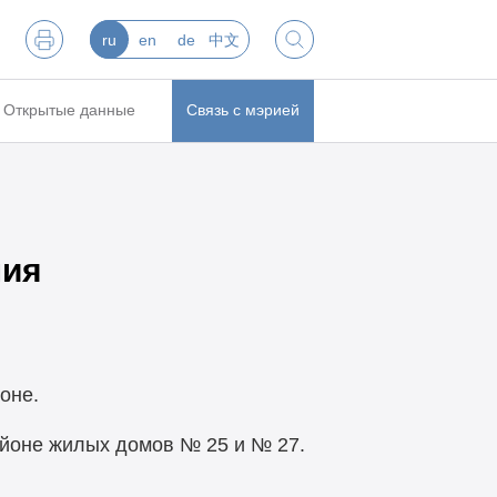
ru
en
de
中文
Открытые данные
Связь с мэрией
ния
оне.
районе жилых домов № 25 и № 27.